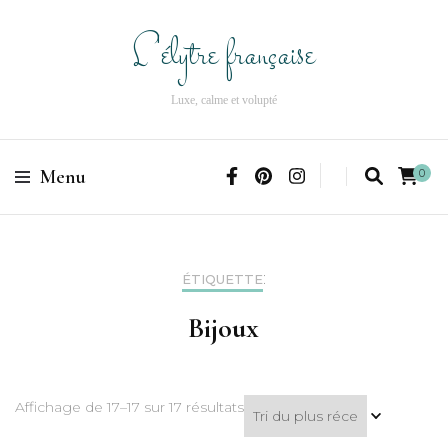
L'élytre française
Luxe, calme et volupté
Menu
0
:
ÉTIQUETTE
Bijoux
Affichage de 17–17 sur 17 résultats