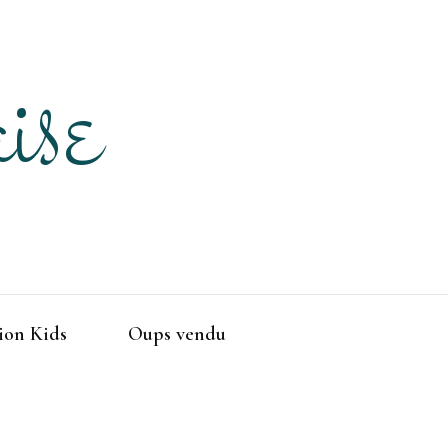
ise
ion Kids
Oups vendu