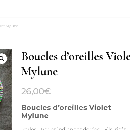
iolet Mylune
Boucles d’oreilles Viol
Mylune
26,00
€
Boucles d’oreilles Violet
Mylune
Perles – Perles indiennes dorées – Fils irisés –