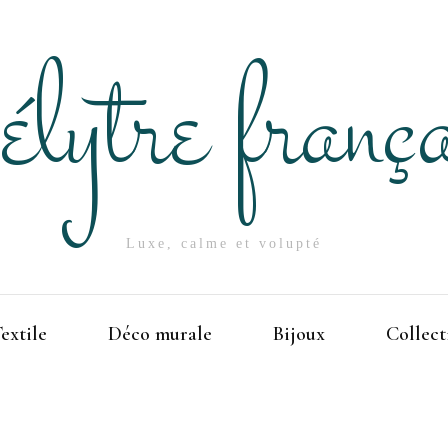
élytre frança
Luxe, calme et volupté
extile
Déco murale
Bijoux
Collect