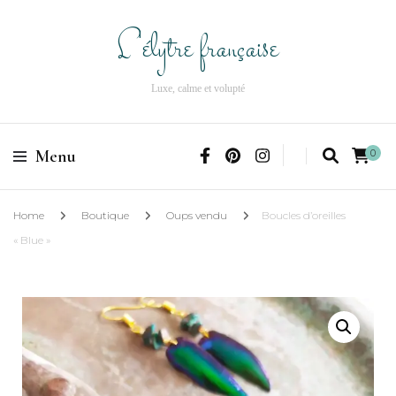
L'élytre française
Luxe, calme et volupté
Menu
0
Home
Boutique
Oups vendu
Boucles d’oreilles
« Blue »