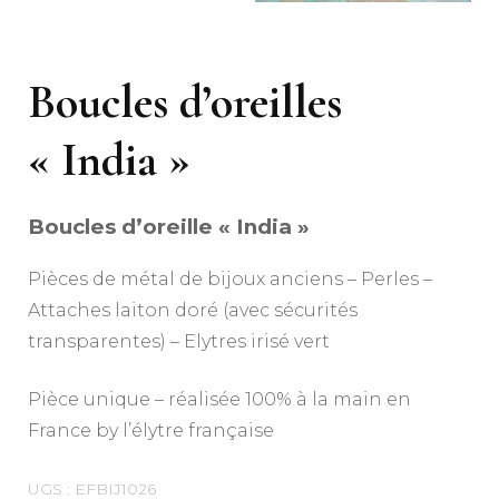
Boucles d’oreilles
« India »
Boucles d’oreille « India »
Pièces de métal de bijoux anciens – Perles –
Attaches laiton doré (avec sécurités
transparentes) – Elytres irisé vert
Pièce unique – réalisée 100% à la main en
France by l’élytre française
UGS :
EFBIJ1026