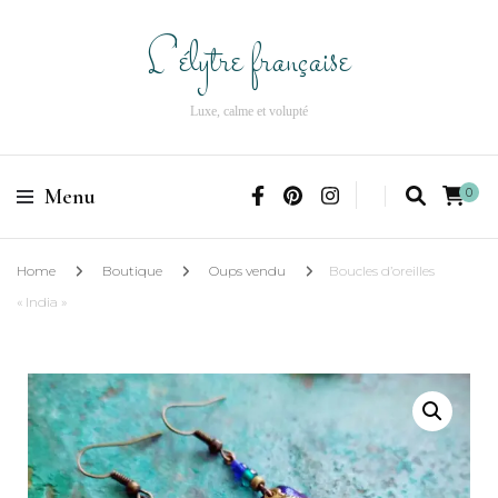
L'élytre française
Luxe, calme et volupté
Menu
0
Home
Boutique
Oups vendu
Boucles d’oreilles
« India »