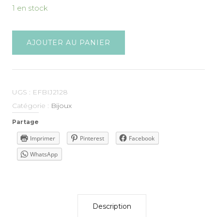
1 en stock
AJOUTER AU PANIER
UGS :
EFBIJ2128
Catégorie :
Bijoux
Partage
Imprimer
Pinterest
Facebook
WhatsApp
Description