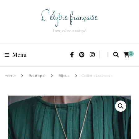
L'élytre française
Luxe, calme et volupté
Menu
0
Home
Boutique
Bijoux
Collier « Louison »