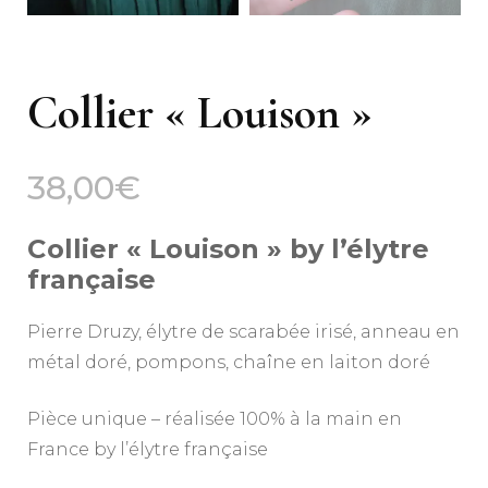
Collier « Louison »
38,00
€
Collier « Louison » by l’élytre
française
Pierre Druzy, élytre de scarabée irisé, anneau en
métal doré, pompons, chaîne en laiton doré
Pièce unique – réalisée 100% à la main en
France by l’élytre française