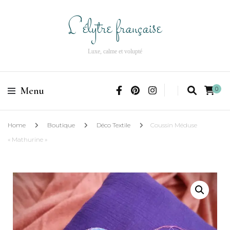
L'élytre française
Luxe, calme et volupté
Menu
0
Home
Boutique
Déco Textile
Coussin Méduse
« Mathurine »