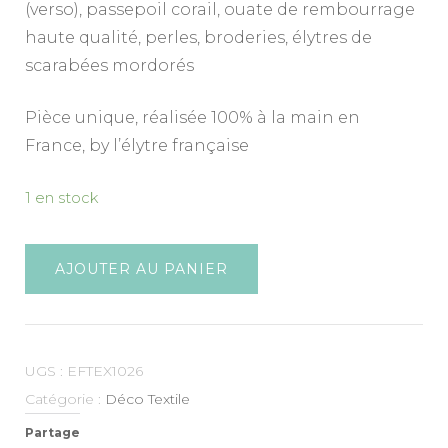
(verso), passepoil corail, ouate de rembourrage
haute qualité, perles, broderies, élytres de
scarabées mordorés
Pièce unique, réalisée 100% à la main en
France, by l’élytre française
1 en stock
AJOUTER AU PANIER
UGS :
EFTEX1026
Catégorie :
Déco Textile
Partage