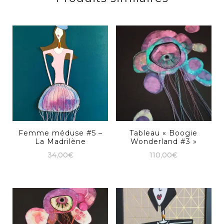
Femme méduse #5 –
Tableau « Boogie
La Madrilène
Wonderland #3 »
34,00
€
110,00
€