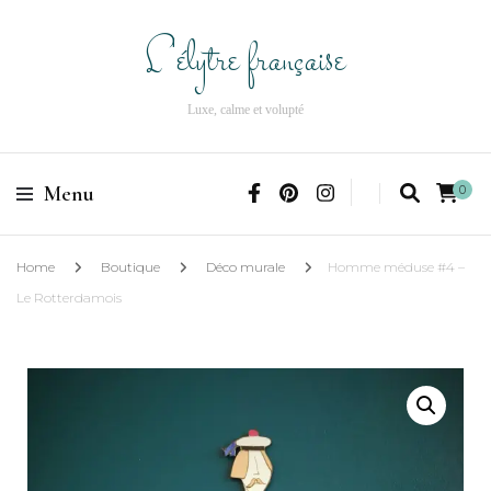
L'élytre française
Luxe, calme et volupté
Menu
0
Home
Boutique
Déco murale
Homme méduse #4 –
Le Rotterdamois