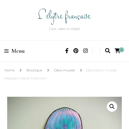
L'élytre française
Luxe, calme et volupté
Menu
0
Home
Boutique
Déco murale
Décoration murale
Méduse « Marie-Francine »