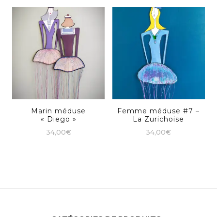
Marin méduse
Femme méduse #7 –
« Diego »
La Zurichoise
34,00
€
34,00
€