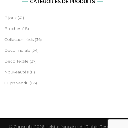
CATÉGORIES DE PRODUITS
Bijoux
(41)
Broches
(18)
Collection Kids
(36)
Déco murale
(34)
Déco Textile
(27)
Nouveautés
(11)
Oups vendu
(85)
© Copyright 2026
L'élytre française
. All Rights Reserved.