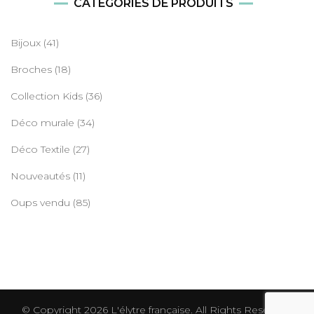
CATÉGORIES DE PRODUITS
Bijoux
(41)
Broches
(18)
Collection Kids
(36)
Déco murale
(34)
Déco Textile
(27)
Nouveautés
(11)
Oups vendu
(85)
© Copyright 2026
L'élytre française
. All Rights Reserved.