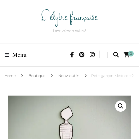
L'élytre française
Luxe, calme et volupté
Menu
0
Home
Boutique
Nouveautés
Petit garçon Méduse #2