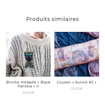
Produits similaires
Broche médaille « Black
Coussin « Aurore #2 »
Pantera » II
35,00
€
32,00
€