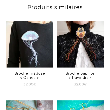
Produits similaires
Broche méduse
Broche papillon
« Oanez »
« Ravindra »
32,00
€
32,00
€