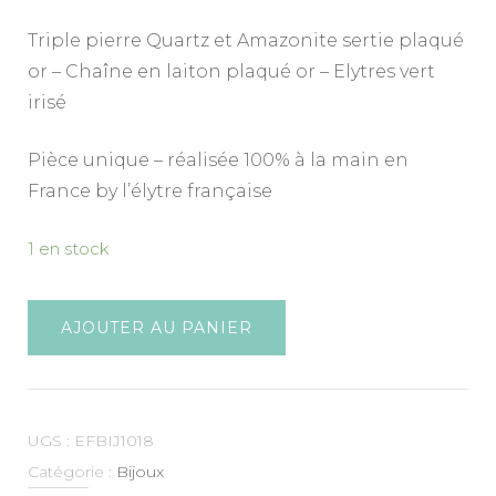
Triple pierre Quartz et Amazonite sertie plaqué
or – Chaîne en laiton plaqué or – Elytres vert
irisé
Pièce unique – réalisée 100% à la main en
France by l’élytre française
1 en stock
AJOUTER AU PANIER
UGS :
EFBIJ1018
Catégorie :
Bijoux