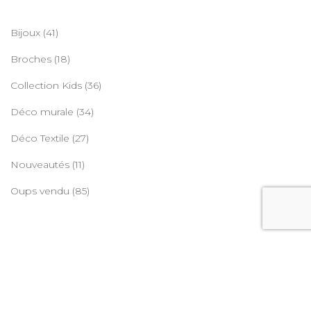
Bijoux
(41)
Broches
(18)
Collection Kids
(36)
Déco murale
(34)
Déco Textile
(27)
Nouveautés
(11)
Oups vendu
(85)
© Copyright 2026
L'élytre française
. All Rights Reserved.
Conditions générales de vente