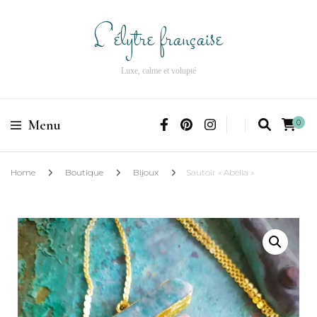
L'élytre française
Luxe, calme et volupté
Menu
0
Home
Boutique
Bijoux
Sautoir « Abélia »