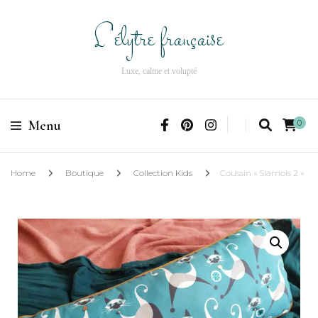
L'élytre française
Luxe, calme et volupté
Menu
0
Home
Boutique
Collection Kids
Coussin « Siamois 2 »