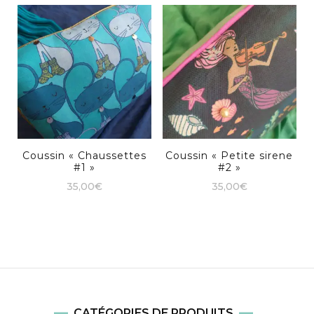
Coussin « Chaussettes
Coussin « Petite sirene
#1 »
#2 »
35,00
€
35,00
€
CATÉGORIES DE PRODUITS