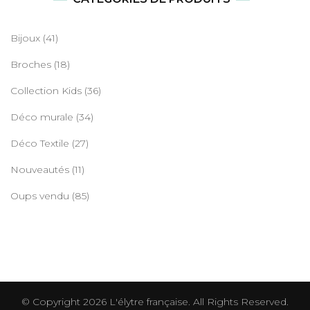
Bijoux
(41)
Broches
(18)
Collection Kids
(36)
Déco murale
(34)
Déco Textile
(27)
Nouveautés
(11)
Oups vendu
(85)
© Copyright 2026
L'élytre française
. All Rights Reserved.